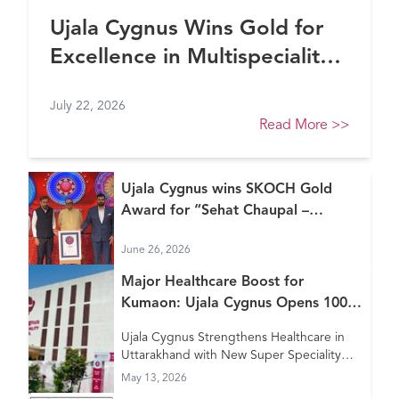
Ujala Cygnus Wins Gold for
Excellence in Multispeciality
Healthcare (North) at FE
July 22, 2026
Healthcare Awards 2026
Read More
>>
Ujala Cygnus wins SKOCH Gold
Award for “Sehat Chaupal –
Continuum of Care Model”
June 26, 2026
Major Healthcare Boost for
Kumaon: Ujala Cygnus Opens 100+
Bed New Super Speciality Hospital
Ujala Cygnus Strengthens Healthcare in
in Haldwani
Uttarakhand with New Super Speciality
Hospital in Haldwani
May 13, 2026