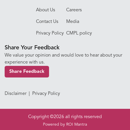
About Us
Careers
Contact Us
Media
Privacy Policy
CMPL policy
Share Your Feedback
We value your opinion and would love to hear about your
experience with us.
Share Feedback
Disclaimer
|
Privacy Policy
Copyright ©2026 all rights reserved
Powered by
ROI Mantra
Appointment
Call Us
Hospitals
Doctors
Specialities