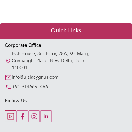
Quick Links
Appointment Booking
Corporate Office
ECE House, 3rd Floor, 28A, KG Marg,
Our Hospitals
Connaught Place, New Delhi, Delhi
110001
Our Specialties
info@ujalacygnus.com
+91 9146691466
Key Procedures
Follow Us
Our Blogs
Our Doctors